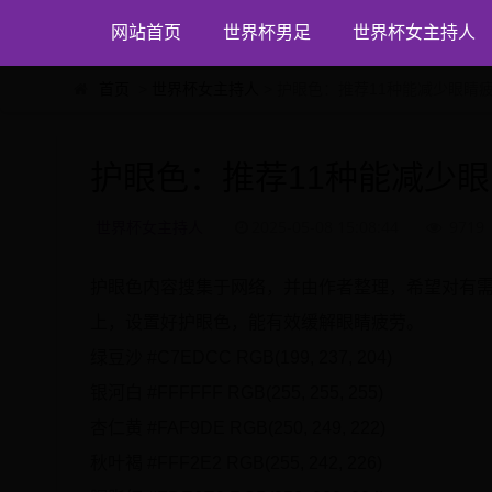
网站首页
世界杯男足
世界杯女主持人
首页
>
世界杯女主持人
> 护眼色：推荐11种能减少眼睛
护眼色：推荐11种能减少眼
世界杯女主持人
2025-05-08 15:08:44
9719
护眼色内容搜集于网络，并由作者整理，希望对有
上，设置好护眼色，能有效缓解眼睛疲劳。
绿豆沙 #C7EDCC RGB(199, 237, 204)
银河白 #FFFFFF RGB(255, 255, 255)
杏仁黄 #FAF9DE RGB(250, 249, 222)
秋叶褐 #FFF2E2 RGB(255, 242, 226)