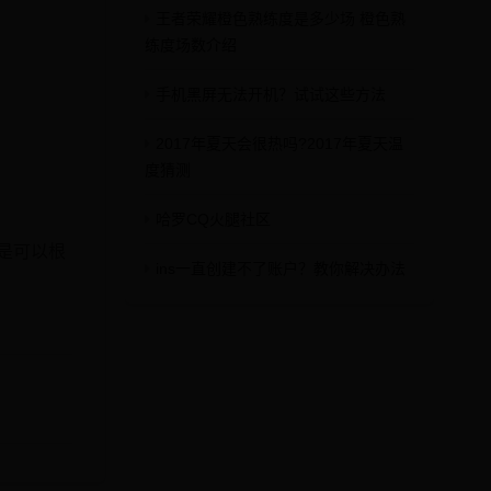
王者荣耀橙色熟练度是多少场 橙色熟
练度场数介绍
手机黑屏无法开机？试试这些方法
2017年夏天会很热吗?2017年夏天温
度猜测
哈罗CQ火腿社区
是可以根
ins一直创建不了账户？教你解决办法