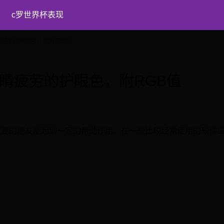
c罗世界杯表现
疲劳的护眼色，附RGB值
睛疲劳的护眼色，附RGB值
需要的朋友能起到一定的帮助作用。在一些比较经常使用的软件