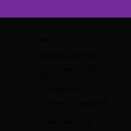
最新
如何使用 Android 手机作为 Wi
崩坏3妖刀赤染樱怎么样 妖刀赤染樱实
或者桌面
用性分析
360浏览器在哪查看历史记录
23岁还能再长高？看看这些迹象你有
吗？
王者荣耀s37赛季代打价格表一览