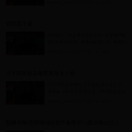
2026-08-03 09:09:03
6607
于一度冻伤，...
自拍電子書
內容簡介：本書專為熱愛自拍、追求獨特美
感的你量身打造。無需專業攝影師，無需昂
貴器材，甚至無需他人協助，你也能輕鬆拍
2026-08-02 22:37:00
4438
出令人驚豔的...
泛字的笔画及康熙笔画多少画
泛字字典 泛字拼音 泛字笔画 泛字五行 泛
字谜语 泛字组词 泛字成语 泛字的笔画及康
熙笔画多少画 【泛】字笔画 笔画7画 繁体
2026-08-02 17:47:14
6735
笔画8画 康熙笔画...
躺赚攻略!签到赚钱的软件有哪些?5款日赚10元+APP实测推荐