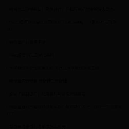
微博怎么删除好友？简单操作，轻松告别不想看的好友动态！
[交流]录屏测试施法时间测试门派pt,sml,lg！（更新PT击飞测
试）
启信宝产品使用手册
问qq点赞消失是被拉黑吗
大学教授为什么离婚的多 为什么大学教授多是二婚
撞球世界錦標賽 格斯特二次折桂
全面了解自由门：使用教程与常见问题解答
电脑会自动安装软件该怎么办？教你两个方法，修改一下设置就
好了
篆书楷书隶书行书草书怎么区分