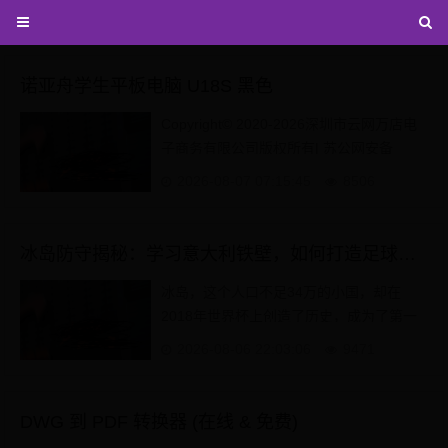
诺亚舟学生平板电脑 U18S 黑色
Copyright© 2020-2026深圳市云网万店电
子商务有限公司版权所有| 苏公网安备
32010202010078号| 粤ICP备2021027996
2026-08-07 07:15:45
8506
号 云网万店增值电信业务许可证-合字B2-
202...
冰岛防守揭秘：学习意大利铁壁，如何打造足球界的“北欧长城
冰岛，这个人口不足34万的小国，却在
2018年世界杯上创造了历史，成为了第一
支晋级16强的欧洲非传统足球强国。他们
2026-08-06 22:03:06
9471
的成功离不开其独特的防...
DWG 到 PDF 转换器 (在线 & 免费)