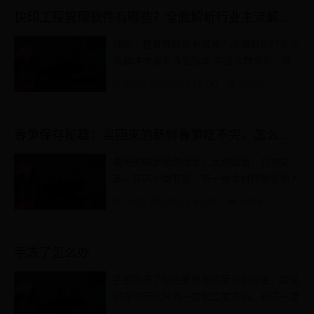
快印工程管理软件有哪些？全面解析行业主流解决方案与选型指南
快印工程管理软件有哪些？全面解析行业主
流解决方案与选型指南 在当今数字化、智
能化快速发展的时代，快印行业正经历一场
2026-08-03 14:12:00
7330
深刻的变革。传...
春笋保存秘籍：买回来的新鲜春笋吃不完，怎么保存更合适？
春天的脚步悄然而至，大地回暖，万物复
苏。在这个季节里，有一种食材特别受到人
们的喜爱，那就是鲜嫩多汁的春笋。春笋不
2026-08-03 11:45:30
8459
仅味道鲜美，而...
手冻了怎么办
手部冻伤了以后要根据病情分别诊治，常见
的冻伤可以分为一度和二度冻伤。对于一度
冻伤主要是表现在局部的血液循环不良，对