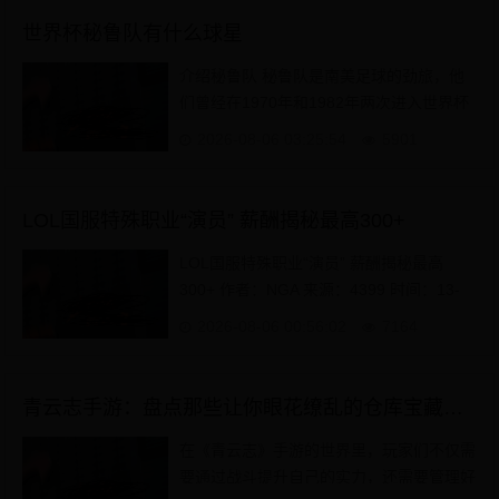
世界杯秘鲁队有什么球星
介绍秘鲁队 秘鲁队是南美足球的劲旅，他
们曾经在1970年和1982年两次进入世界杯
的8强，是南美洲乃至世界足球的重要力量
2026-08-06 03:25:54
5901
之一。 虽然在近几十...
LOL国服特殊职业“演员” 薪酬揭秘最高300+
LOL国服特殊职业“演员” 薪酬揭秘最高
300+ 作者：NGA 来源：4399 时间：13-
04-09 本文概述：LOL国服特殊职业“演员”
2026-08-06 00:56:02
7164
LOL演员薪酬揭秘最高300+ 在国...
青云志手游：盘点那些让你眼花缭乱的仓库宝藏与升级攻略
在《青云志》手游的世界里，玩家们不仅需
要通过战斗提升自己的实力，还需要管理好