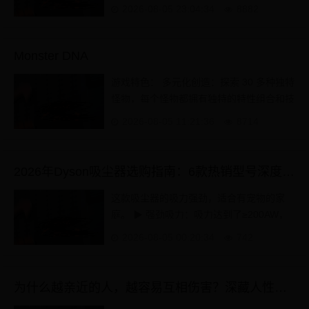
自己的仓库，搜集各种宝藏。同时，合理的
2026-08-05 23:04:34
8882
升级攻略也是...
Monster DNA
游戏特色： 多元化创造：探索 30 多种独特
怪物，每个怪物都拥有独特的特性组合和技
能搭配。 深度改造：完全掌控你的创造，
2026-08-05 11:21:36
8714
调整外观与能力...
2026年Dyson吸尘器选购指南：6款热销型号深度测评，找到最适合你的那一款！
这款吸尘器的吸力强劲，适合有宠物的家
庭。 ▶ 强劲吸力：吸力达到了≥200AW，
能轻松吸走灰尘和毛发。 ▶ 智能识别系
2026-08-05 00:20:34
742
统：内置光学探测技术F...
为什么越亲近的人，越容易互相伤害？深藏人性的4个真相