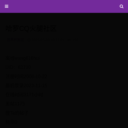
哈罗CQ火腿社区
世界杯男足
2025-05-03 10:22:01
150
离线wang616hui
UID：62710
注册时间2008-10-22
最后登录2023-11-15
在线时间3171小时
发帖1175
搜Ta的帖子
精华0