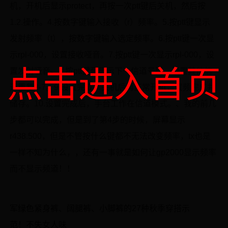
机，开机后显示protect，再按一次ptt键后关机，然后按
1.2.操作。4.按数字键输入接收（r）频率。5.按ptt键显示
发射频率（t），按数字键输入选定频率。6.按ptt键一次显
示rpl-000，设置接收哑音。7.按ptt键一次显示rpl-000，设
点击进入首页
置发射哑音。8.按ptt键至显示下一信道号码，设置其他信
道重复2-7。9.设置完成，关机后再正常开机，置频完成并
储存。10.设置完成后，手台工作在信道模式。、我的前几
步都可以完成，但是到了第4步的时候，屏幕显示
r438.500，但是不管按什么键都不无法改变频率，tx也是
一样不知为什么，，还有一事就是如何让gp2000显示频率
而不显示频道！！
军绿色紧身裤、阔腿裤、小脚裤的27种秋季穿搭示
范！不失女人味