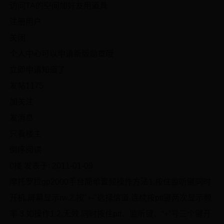
访问TA的空间加好友用道具
注册用户
关闭
个人中心可以申请新版勋章哦
立即申请知道了
发帖1175
加关注
发消息
只看楼主
倒序阅读
0楼 发表于: 2011-01-09
摩托罗拉gp2000手台简单置频操作方法1.按住监听键同时
开机,屏幕显示rw.2.按"+-"选择信道,连续按ptt键两次显示频
率.3.如操作1.2.无效,同时按住ptt、监听键、“+”号三个键开