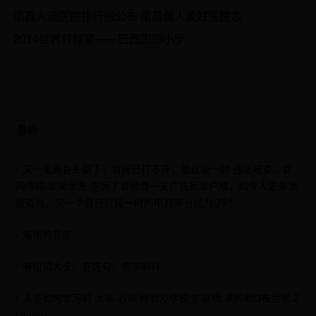
南昌人流医院排行榜公布 南昌做人流好医院表
2014世界杯球星——巴西国脚小罗
最新
又一电商巨头倒下！官网已打不开，曾红极一时 违法被查、官
网停摆 聚美优品 走远了曾经靠一支广告家喻户晓，如今人走茶凉
被查处，又一个曾经红极一时的电商平台成为了时...
搐搦的意思
巷组词大全、巷造句、巷字解释...
人是如何学习的 大脑 心理 经验及学校 扩展版 美约翰D布兰思 Z
Library