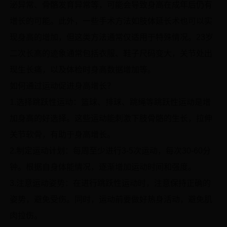
泌异常、骨骼发育异常等，可能会导致身高在成年后仍有
增长的可能。此外，一些手术方法如肢体延长术也可以实
现身高的增加，但这类方法通常仅适用于特殊情况。23岁
二次长高的迹象通常包括衣服、鞋子尺码变大，关节处出
现生长痛，以及体检时身高数据增加等。
如何通过运动促进身高增长？
1.选择跳跃性运动：篮球、排球、跳绳等跳跃性运动是增
加身高的好选择。这些运动能刺激下肢骨骼的生长，拉伸
关节软骨，有助于身高增长。
2.制定运动计划：每周至少进行3-5次运动，每次30-60分
钟。根据自身体能情况，逐渐增加运动时间和强度。
3.注意运动姿势：在进行跳跃性运动时，注意保持正确的
姿势，避免受伤。同时，运动前要做好热身活动，避免肌
肉拉伤。