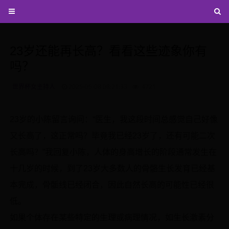
23岁还能再长高？看看这些迹象你有
吗？
世界杯女主持人
2025-05-08 08:21:33
4721
23岁的小陈留言询问：“医生，我这段时间总感觉自己好像
又长高了，这正常吗？毕竟我已经23岁了，还有可能二次
长高吗？”我回复小陈，人体的身高增长的阶段通常发生在
十几岁的时候，到了23岁大多数人的骨骼生长发育已经基
本完成，骨骺线已经闭合，因此自然长高的可能性已经很
低。
如果个体存在某些特定的生理或病理情况，如生长激素分