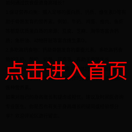
如何通过饮食促进身高增长？
1.保证营养均衡：摄入足够的蛋白质、钙质、维生素D等有
助于骨骼发育的营养素。例如，牛奶、鸡蛋、瘦肉、鱼虾
等都是优质蛋白质的来源；豆腐、芝麻、海带等富含钙
质；鱼肝油、动物肝脏等富含维生素D。
2.多吃高钙食物：钙是骨骼发育的重要元素。多吃高钙食
物如牛奶、酸奶、奶酪、豆腐等，有助于骨骼生长。
点击进入首页
3.避免过度节食：过度节食会影响身体的正常代谢和营养
吸收，不利于身高增长。保持规律的饮食习惯，适量摄入
各种营养素。
如果对自己的身高增长有疑虑或担忧，建议及时就医咨询
专业医生。你是否也有关于身高增长的疑问或经验想分
享？欢迎评论区进行留言。