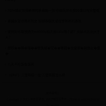
2024国足世预赛赛程表最新一览 中国队世亚预36强日程完整版
泰国女足世界杯历史 回顾泰国女足在世界杯的表现
使用对比联想扬天m4000q和天逸510s哪个好？优缺点区别大不
大？
頧祆��鞾�嚗��甇亥䌊�交��箸糓�虫葉鈭�銁撽祉�瘥
�
几天不吃饭会饿死
《DNF》二觉等级一览 二觉等级怎么样
友情链接：
Copyright © 2015 冲击世界杯_2002韩日世界杯 - 0534pos.com All Rights
Reserved.