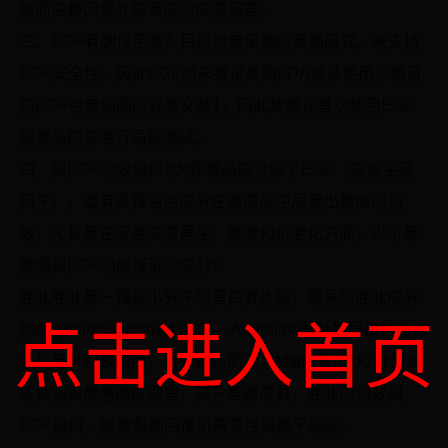
從而逆轉因紫外線造成的皮膚損害。
三、EGF有副作用嗎？目前尚無足夠的長期研究，來支持
EGF安全性，因此EGF尚未獲得美國FDA批准使用；但目
前EGF也無相關的疑慮文獻1，因此建議在首次使用EGF
保養品前先進行局部測試。
四、與EGF功效相似3大保養品成分除了EGF（表皮生長
因子），還有多種活性成分在護膚品中展現出類似的功
效，尤其是在促進皮膚再生、修復和抗老化方面。以下是
幾個與EGF功能接近的成分：
胜肽胜肽是一種較小分子的蛋白質片段，常見的胜肽成分
点击进入首页
如Argireline與Matrixyl 3000。Argireline則針對局部抗皺，
尤其是針對表情紋，效果最為明顯；Matrixyl 3000 針對皮
膚鬆弛與靜態皺紋調理，提升整體膚質，胜肽的功效與
EGF相似，能夠幫助回復肌膚彈性與撫平細紋。