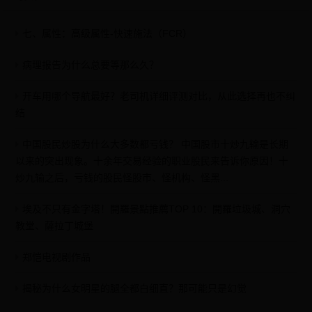
七、属性：高级属性-快速施法（FCR）
病理报告为什么总要等那么久？
开车用哪个导航最好？老司机详细评测对比，从此选择再也不纠
结
中国股民炒股为什么大多数都亏钱？ 中国股市十炒九输是长期
以来的突出现象。十余年交易经验的职业股民来告诉你原因！十
炒九输之后，亏钱的股民怪股市、怪机构、怪黑...
埃及不只有金字塔！開羅景點推薦TOP 10：開羅垃圾城、洞穴
教堂、薩拉丁城堡
郑恺电视剧作品
揭秘为什么女明星的腿全都白细直？那可能只是幻觉