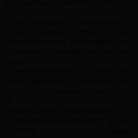
老功效相似的保養成分，讓你輕鬆選擇有效除皺的保養
品。
一、EGF是什麼？表皮生長因子（Epidermal Growth
Factor，EGF）是一種天然存在於人體的蛋白質分子，因
能加速皮膚組織生長和修復、並減少細紋與皺紋，而成為
熱門的保養品成分，常出現在面膜、精華液、時空膠囊等
保養品中。
在《細胞和發育生物學研討會》中提到，近代研究已發現
數十種不同功能的特定蛋白質，這些蛋白質被稱為「生長
因子」，而EGF正是其中一種具有重要生物活性的生長因
子。
EGF的發現：榮獲《諾貝爾醫學獎》的保養成分！1962
年，生物化學家Stanley Cohen首次發現EGF，他在研究
小鼠唾液腺時，成功提取出EGF，並發現EGF能刺激細胞