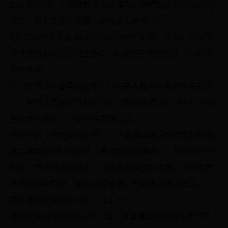
EGF類似物。不同種類各有其優點，選擇時應根據產品的
品質、研究支持以及個人的護膚需求來決定。
Q2. EGF與其他抗老成分可以同時使用嗎？ 可以，EGF可
與其他抗老成分如維生素C、玻尿酸等搭配使用，以達到
更佳效果。
Q3. 使用EGF會得癌症嗎？EGF是人體中本來就存在的成
分，醫學上甚至將其運用在傷口癒合治療上1，所以一般使
用在皮膚保養上，安全性是很高的。
豐傑生醫「玫瑰賦活精華」，一滴濃縮再現光滑美肌玫瑰
賦活精華添加阿爾卑斯「高山野玫瑰精粹」，功效與EGF
相似，賦予肌膚修復力、提升肌膚彈性與光澤，同時改善
乾燥與細紋問題。每天持續使用，輕鬆再現肌膚光采。
關於豐傑生醫始於天然，真正有感
豐傑生醫是台灣MIT品牌，由專業營養師與研發師攜手打