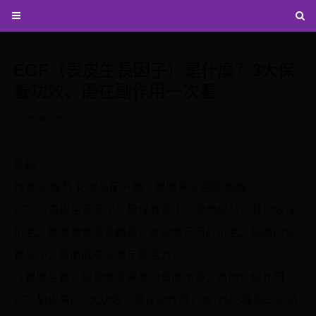
EGF（表皮生長因子）是什麼？3大保
養功效、潛在副作用一次看
c罗世界杯表现
2025-06-11 17:04:14
4502
目錄
作者 朱靜慧 化妝品配方師｜豐傑專家團隊 編輯
EGF（表皮生長因子）是保養品中的熱門成分，其功效在
抗老、修復領域備受矚目，並被廣泛用於抗老、除皺的保
養品中，幫助肌膚恢復年輕活力。
《豐傑生醫》研發師從專業的角度出發，為你介紹外用
EGF對皮膚的3大功效、潛在副作用，並介紹3種與EGF抗