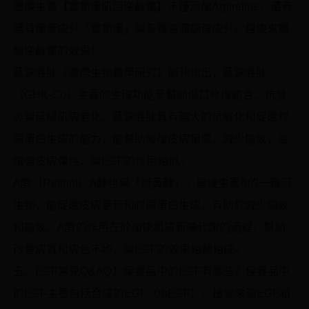
豐傑生醫【富勒烯肌因逆齡霜】不僅添加Argireline，還有
諾貝爾獎成分「富勒烯」與多種滋潤調理成分。趕快來體
驗逆齡霜的效果！
藍銅胜肽《國際生物醫學研究》期刊指出，藍銅胜肽
（GHK-Cu）主要的生理功能是幫助傷口修復癒合、抗發
炎與延緩肌膚老化。藍銅胜肽具有強大的抗氧化和促進膠
原蛋白生成的能力，能幫助修復皮膚損傷，減少皺紋，並
增強皮膚彈性，與EGF的作用相似。
A醇（Retinol）A醇也稱「視黃醇」，是維生素A的一種衍
生物，能促進皮膚更新和膠原蛋白生成，有助於減少細紋
和皺紋。A醇的作用在於加快肌膚新陳代謝的過程，幫助
改善膚質和膚色不均，與EGF的效果相輔相成。
五、EGF常見Q&AQ1. 保養品中的EGF有哪些？保養品中
的EGF主要包括合成的EGF（rhEGF）、植物來源EGF和