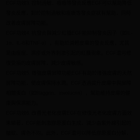
EGF功效3. 控制過敏、痘痘等發炎反應EGF可以幫助降低
發炎反應，對於控制過敏和痤瘡等發炎症狀有幫助，同時
改善皮膚屏障功能。
EGF功效4. 抗發炎與減少紅腫EGF能抑制發炎因子（如IL-
1α、IL-8和TNF-α），有助於減輕皮膚的發炎反應，尤其
是由痘痘、濕疹或外界刺激引起的紅腫現象。EGF還可修
復受損的皮膚屏障，減少皮膚敏感。
EGF功效5. 增強皮膚屏障功能EGF有助於增強皮膚的天然
屏障功能，使皮膚保持水潤。EGF透過提升皮膚中與屏障
相關蛋白（如filaggrin、involucrin），幫助維持皮膚的健
康與保濕能力。
EGF功效6. 改善光老化皮膚EGF在修復光老化皮膚方面效
果顯著，EGF能刺激膠原蛋白生成，減少由紫外線引起的
皺紋、膚色不均。此外，EGF還可以降低膠原蛋白分解，