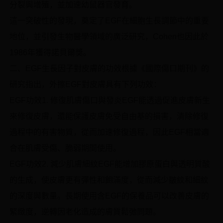
分裂與增殖，並加速幼鼠器官發育。
這一突破性的發現，奠定了EGF在細胞生長調節中的重要
地位，並引發生物醫學領域的廣泛研究，Cohen也因此於
1986年獲得諾貝爾獎。
二、EGF生長因子對皮膚的功效根據《國際傷口期刊》的
研究指出，外擦EGF對皮膚具有下列功效：
EGF功效1. 修復肌膚傷口與發炎EGF能透過促進皮膚新生
來修復皮膚，還能保護皮膚免受自由基的損害，清除修復
過程中的有害物質，從而加速修復過程，因此EGF相當適
合在肌膚受傷、脆弱期間使用。
EGF功效2. 減少肌膚細紋EGF能增加膠原蛋白與透明質酸
的生成，使皮膚更有彈性和飽滿度，從而減少皺紋和細紋
的深度與數量。長期使用含EGF的保養品可以改善皮膚的
緊緻度，逆轉因老化造成的膚質鬆弛問題。