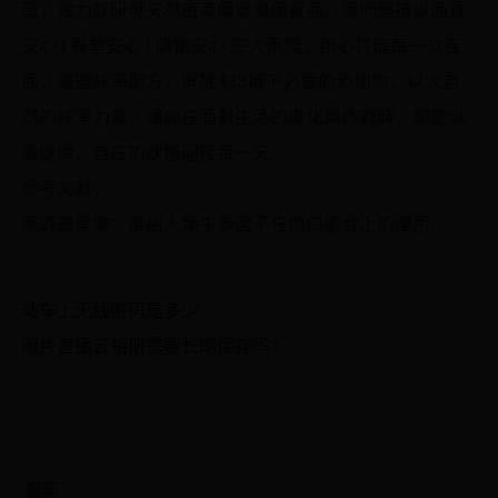
造，致力於研發天然植萃保健與保養品。我們堅持以品質
安心 | 專業安心 | 購物安心 三大承諾，用心打造每一款產
品，嚴選純淨配方，屏除433項不必要的添加物，以大自
然的純淨力量，讓你在面對生活的變化與挑戰時，都能以
最健康、自在的狀態迎接每一天。
參考文獻：
家庭醫學會：重組人類生長因子在傷口癒合上的運用
动车上无线密码是多少
照片直播云相册需要长期保存吗？
最新