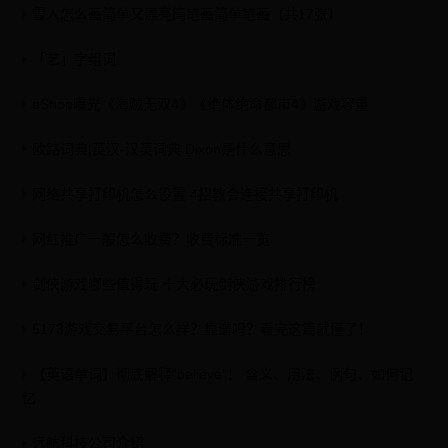
雪人怎么画简单又漂亮简笔画简单笔画（共17张）
「艺」字组词
eShop曝光《海贼无双4》《绝体绝命都市4》游戏容量
欧路词典|英汉-汉英词典 Dixon是什么意思
网络共享打印机怎么设置 4招教会连接共享打印机
网红推广一般怎么收费？收费标准一览
剑侠游戏哪些值得玩 十大必玩剑侠游戏排行榜
5173游戏交易平台怎么样？靠谱吗？看完这篇就懂了！
【英语单词】彻底解释“believe”！ 含义、用法、例句、如何记
忆
远航科技公司介绍