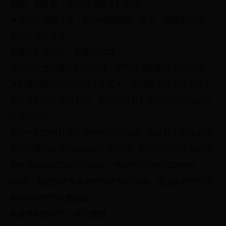
精緻，因此有「雪花石清真寺」之稱。
➜ 埃及天氣懶人包｜教你避開酷夏、雨季、沙塵暴時期，
輕鬆玩轉全埃及！
開羅景點推薦九：開羅垃圾城
這裡是全世界最大的垃圾城，專門處理開羅城市的垃圾。
大開羅地區的人口約兩千多萬人，然而整座城市並沒有一
個完善的垃圾處理系統，所有垃圾就有賴住在垃圾城的這
六萬居民了。
通常一般旅行社都不會帶你去到這裡，但是九十路公車將
獨家帶著你走進垃圾城的小巷弄間，觀察居民們是如何處
理堆積成山的垃圾及回收品，也將帶著你參訪當地的
NGO，看這些婦女是如何將眼前的垃圾，經過自己的巧手
轉換成精美的文創商品。
開羅景點推薦十：洞穴教堂