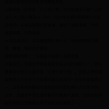
將讓你對埃及的印象更加豐富多彩。
心動想要一起參與「九十路公車」的埃及獨家行程？立即
加入 九十路公車官方 LINE，任何埃及團的問題都可以私
訊我們！➜ 埃及開羅行程推薦｜薩拉丁城堡攻略：門票、
營業時間、阿里清真
➜ 埃及自由行｜埃及機票預訂懶人包：如何規劃來回機
票、轉機、機票代訂服務
開羅景點推薦一：吉薩金字塔與人面獅身像
不免俗的，吉薩金字塔區還是埃及必去的景點之一，其中
最著名的是古夫金字塔（又稱大金字塔）。這座古老的建
築物是古代世界七大奇蹟中最古老及唯一尚存的建築物之
一，其宏偉的外觀和充滿歷史的內部結構令人印象深刻。
此外，吉薩金字塔區還有著名的獅身人面像，這個具有神
秘色彩的古代雕像也是不容錯過的景點之一。