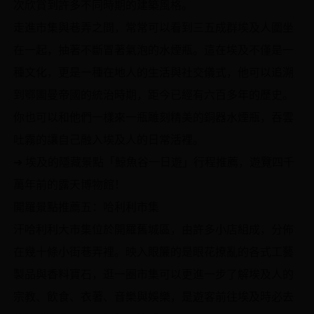
次欣賞到許多不同時期的建築風格。
走進市集與巷弄之間，常常可以看到三五成群埃及人圍坐
在一起，抽著不斷冒著氣泡的水煙瓶。這在埃及不僅是一
種文化，更是一種在地人的生活與社交儀式，他可以追溯
到鄂圖曼帝國的統治時期，距今已經有六百多年的歷史。
你也可以和他們一樣來一瓶雕刻精美的銅器水煙瓶，吞雲
吐霧的讓自己融入埃及人的日常活裡。
➜ 埃及的隱藏景點「鯨魚谷一日遊」行程推薦，遊覽四千
萬年前的露天博物館！
開羅景點推薦五：哈利利市集
汗哈利利大市集位於開羅舊城區，由許多小店組成，分佈
在幾十條小街巷弄裡。映入眼簾的是眼花撩亂的各式工藝
製品與香料寶石，逛一圈市集可以更進一步了解埃及人的
宗教、飲食、衣著、音樂與娛樂，是遊客前往埃及時必去