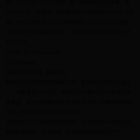
館，它於 2021 年正式啟用，是一座嶄新的文化機構，展
示了古埃及、科普特、伊斯蘭等歷史文物等約 50,000 件文
物，包含了原先展示在埃及博物館的 22 具古埃及法老和
王后的木乃伊也被轉移至此，其中最著名有拉美西斯二世
的木乃伊。
Photo：By Onceinawhile
on Wikipedia
開羅景點推薦四：開羅老城
開羅老城是埃及首都開羅最古老、最具歷史價值的地區之
一，承載著悠久的文明、豐富的文化傳統和令人驚嘆的建
築遺產。漫步在開羅老城的狹窄巷弄之間，彷彿能夠穿越
時空，感受到這座城市悠久的歷史。
老城區的一大亮點是伊斯蘭城區，這裡擁有許多保存完好
的伊斯蘭建築，如清真寺、古老的城牆和精美的門戶，一