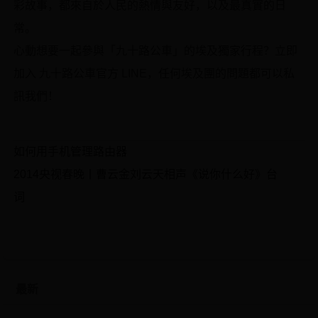
彩故事，都來自於人民的熱情與友好，以及最真實的日
常。
心動想要一起參與「九十路公車」的埃及獨家行程？立即
加入 九十路公車官方 LINE，任何埃及團的問題都可以私
訊我們！
如何用手机管理路由器
2014央视春晚丨曹云金刘云天相声《说你什么好》台
词
最新