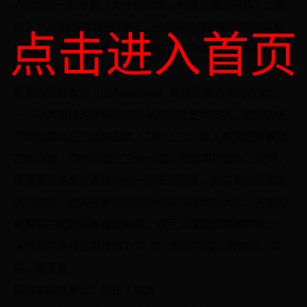
心動想要一起參與「九十路公車」的埃及獨家行程？立即
加入 九十路公車官方 LINE，任何埃及團的問題都可以私
点击进入首页
訊我們！開羅景點推薦六：懸空教堂Photo：By Berthold
Werner on Wikipedia
開羅的懸掛教堂（El Muallaqa）是埃及最古老的教堂之
一，以其獨特的建築風格和深厚的歷史而聞名。教堂的名
字源自其建在巴比倫要塞入口的上方，進入教堂需要攀登
29級台階，彷彿懸掛在空中一般。教堂建於公元三世紀，
是開羅眾多歷史建築中的一顆璀璨明珠，充滿著宗教和文
化的價值。遊客在參觀時可以欣賞到精緻的木工、古老的
壁畫和古老的基督教藝術品，感受這座教堂的獨特魅力。
➜ 埃及伴手禮必買推薦TOP 10：紙莎草畫、香精油、陶
瓷、椰棗乾
開羅景點推薦七：薩拉丁城堡