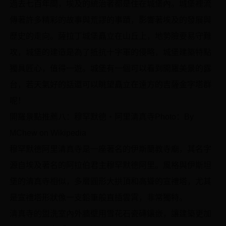
過去七百年間，埃及的統治者都是住在城堡內。城堡裡流
傳著許多精彩的故事與荒謬的事蹟，影響著埃及的發展與
歷史的走向。薩拉丁城堡矗立在山丘上，地勢險要易守難
攻，城堡的建造是為了抵抗十字軍的侵略，城堡建築特點
獨具匠心，值得一遊。城堡有一個可以看到開羅美景的露
台，若天氣好的話還可以眺望矗立在遠方的吉薩金字塔群
呢！
開羅景點推薦八：穆罕默德‧阿里清真寺Photo：By
MChew on Wikipedia
穆罕默德阿里清真寺是一座著名的伊斯蘭教寺廟，其名字
源自埃及著名的阿拉伯君主穆罕默德阿里。風格與伊斯坦
堡的清真寺相似，多層圓形大拱頂和高聳的宣禮塔，尤其
是宣禮塔形狀像一支鉛筆般直插雲霄，非常獨特。
清真寺的盥洗室內外牆壁用雪花石瓷磚鑲嵌，讓建築更加