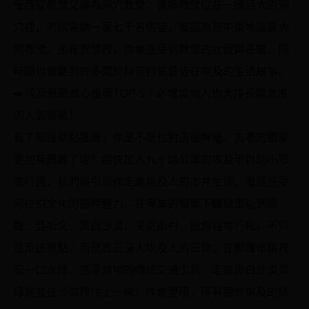
聖西蒙教堂又稱為洞穴教堂，這座教堂位在一座巨大的洞
穴裡，可以容納一萬七千名信徒，被認為是中東地區最大
的教堂。坐在教堂裡，你會感受到教堂的壯觀與莊嚴，同
時間也會聽到許多關於科普特基督徒在埃及的生活故事。
➜ 埃及餐廳真心推薦TOP 5｜必嚐當地人也大排長龍激推
的人氣餐廳！
看了開羅景點推薦，你是不是也對這個神秘、古老的國家
更加有興趣了呢？趕快加入九十路公車的埃及半自助小眾
旅行團，我們將引領你走進埃及人的市井生活，徹底感受
阿拉伯文化的獨特魅力。在專業的嚮導下體驗還能到開
羅、亞斯文、黑白沙漠、突尼斯村、鯨魚谷等行程，不只
是走訪景點，而是真正深入埃及人的日常。在開羅市集裡
吸一口水煙、搭乘當地的傳統交通工具、走進黑白沙漠與
綠洲並在沙漠裡住上一晚！你會發現，所有關於埃及的精