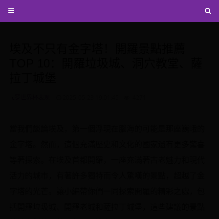
埃及不只有金字塔！開羅景點推薦
TOP 10：開羅垃圾城、洞穴教堂、薩
拉丁城堡
c罗世界杯表现
2025-05-23 19:01:45
4271
當我們談論埃及，第一個浮現在腦海的可能是那座巍峨的
金字塔。然而，這個充滿歷史和文化的國家還有更多驚喜
等著探索。在埃及首都開羅，一座充滿著古老魅力和現代
活力的城市，有著許多獨特而令人驚嘆的景點，超越了金
字塔的光芒。讓小編帶你們一同探索開羅的精彩之處，包
括開羅垃圾城、開羅老城和薩拉丁城堡，這些建議的景點