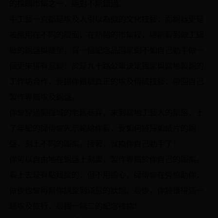
的採購市集之一，絕對不能錯過。
手工藝一直都是埃及人引以為傲的文化技藝，而銅器更是
被應用在不同的層面，在熱鬧的市集裡，總能看到做工細
緻的銅盤與雕塑。買一個紀念品回家倒不如自己動手做一
個更來得有意義！於是九十路公車決定獨家與當地製銅的
工作坊合作，要讓你體驗真正的埃及傳統技藝，帶回自己
製作專屬埃及銅盤。
你會穿過開羅城的老舊巷弄，來到當地工藝人的聚落，上
了年紀的師傅會先示範給你看，要如何將薄如紙片的銅
盤，刻上不同的圖案。接著，就換你自己動手了！
你可以自由地在銅盤上刻畫，製作專屬於你自己的圖案。
看上去是有點難度的，但不用擔心，師傅會在旁協助你，
做後也會再幫你調整到滿意的狀態。最後，你將獲得這一
趟埃及旅行，最獨一無二的紀念禮物！