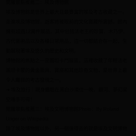
開羅景點推薦二：埃及博物館
埃及博物館是世界上最大且最豐富的埃及考古收藏之一。
走進埃及博物館，遊客將被眼前的文化寶藏所震撼。館內
擁有超過12萬件展品，其中包括法老王的珍寶、木乃伊、
古代藝術品以及各種日常用品，這一切都結合在一起，生
動展現著埃及悠久的歷史和文明。
博物館的焦點之一是圖坦卡門展區，這裡收藏了年輕法老
圖坦卡蒙的黃金面具、寶座和其他珍奇文物，是世界上最
令人矚目的考古發現之一。
➜ 埃及旅行｜親身體驗在黑白沙漠住一晚，銀河、夢幻星
空唾手可得！
開羅景點推薦三：埃及文明博物館Photo：By Roland
Unger on Wikipedia
除了埃及博物館以外，另一個值得去的就是埃及文明博物