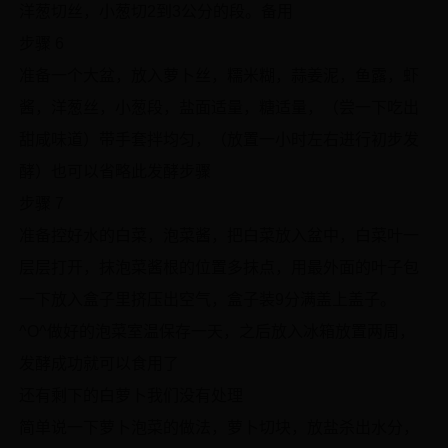
洋葱切丝，小葱切2到3公分的段。备用
步骤 6
准备一个大盆，放入萝卜丝，糯米糊，蒜姜泥，鱼露，虾
酱，洋葱丝，小葱段，盐面适量，糖适量，（尝一下吃出
甜咸味道）带手套拌均匀，（放置一小时左右进行初步发
酵）也可以省略此发酵步骤
步骤 7
准备控好水的白菜，泡菜酱，把白菜放入盆中，白菜叶一
层层打开，抹泡菜酱根的位置多抹点，用最外面的叶子包
一下放入盒子里挤压出空气，盒子装9分满盖上盖子。
^O^做好的泡菜室温保存一天，之后放入冰箱放置两周，
发酵成功就可以食用了
还有剩下的白萝卜我们没有处理
简单说一下萝卜泡菜的做法，萝卜切块，放盐杀出水分，