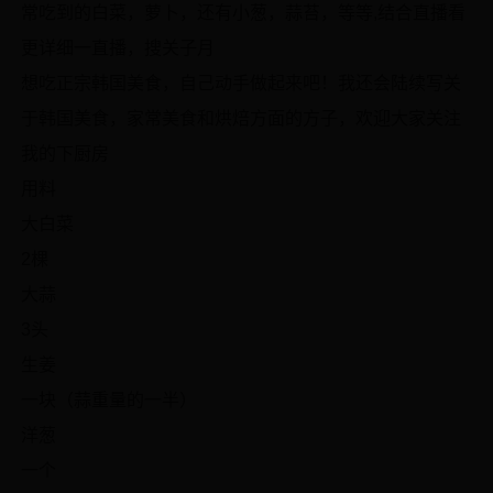
常吃到的白菜，萝卜，还有小葱，蒜苔，等等,结合直播看
更详细一直播，搜关子月
想吃正宗韩国美食，自己动手做起来吧！我还会陆续写关
于韩国美食，家常美食和烘焙方面的方子，欢迎大家关注
我的下厨房
用料
大白菜
2棵
大蒜
3头
生姜
一块（蒜重量的一半）
洋葱
一个