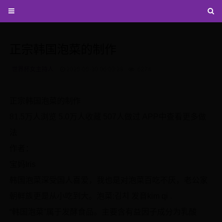
正宗韩国泡菜的制作
世界杯女主持人
2025-05-30 06:03:28
6274
正宗韩国泡菜的制作
81.5万人浏览 5.0万人收藏 507人做过 APP中查看更多做
法
作者：
宝妈Iris
韩国泡菜深受国人喜爱，我也是对泡菜百吃不厌，老公家
朝鲜族更是从小吃到大。泡菜:김치 发音kim qi .
“韩国泡菜”属于发酵食品。主要含有益因子成分为乳酸