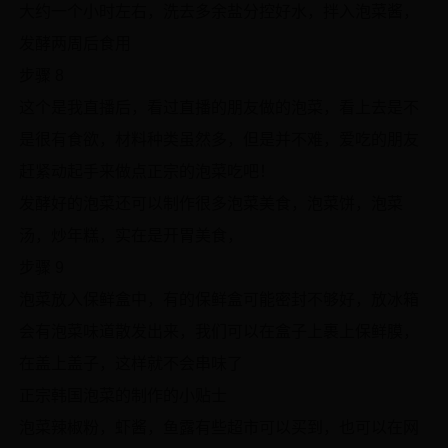
大约一个小时左右，洗去多余盐分控好水，拌入泡菜酱，
发酵两周后食用
步骤 8
这个是我直播后，看过直播的朋友做的泡菜，看上去是不
是很有食欲，材料种类虽然多，但是并不难，爱吃的朋友
赶紧动起手来做点正宗的泡菜吃吧！
发酵好的泡菜还可以制作很多泡菜美食，泡菜饼，泡菜
汤，炒年糕，实在是开胃美食，
步骤 9
泡菜放入保鲜盒中，有的保鲜盒可能密封不够好，放冰箱
会有泡菜味道散发出来，我们可以在盒子上裹上保鲜膜，
在盖上盖子，这样就不会串味了
正宗韩国泡菜的制作的小贴士
泡菜辣椒粉，虾酱，鱼露有些超市可以买到，也可以在网