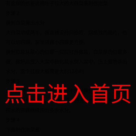
有这样的也要选用叶子较大的大白菜来制作泡菜
步骤 2
腌制白菜腌出水分
大白菜切成两半，我直播没时间拍照，网络找的图片，也
可以切四瓣，家里容器小四瓣更方便。
腌制粒盐从菜心的位置一层层打开撒盐，白菜帮的位置多
撒，撒好后放入大盆中融化盐水倒入盆中，压上重物杀出
水分，这个过程大概需要大约12小时
步骤 3
点击进入首页
白菜腌制一天后，白菜帮对折不断就腌制成功了，用流动
的水洗去多余盐分，洗2到3遍，挤去多余水分，放在可以
控水的容器继续控出多余水分。
步骤 4
下面制作泡菜酱