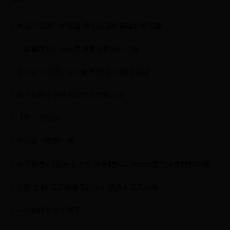
泰坦之旅怎么刷装备 泰坦之旅刷装备秘籍指南
《魔兽世界》wow鬼脚蟹位置坐标介绍
沈从文《边城》简介推荐理由_边城读后感
精子和卵子的结合过程分为哪几步
「艺」字组词
鸡爪梨（拐枣）酒
地下城堡2.0版完全攻略 所有材料兵种boss属性需求材料详解
这种“饮料”既不解暑又伤身！很多人天天在喝
一次射精有多少精子