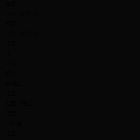
鱼露
一勺（小汤勺）
虾酱
一勺（小汤勺）
小葱
半斤
白萝卜
两个
腌制盐
适量
盐面（细盐）
适量
白砂糖
适量