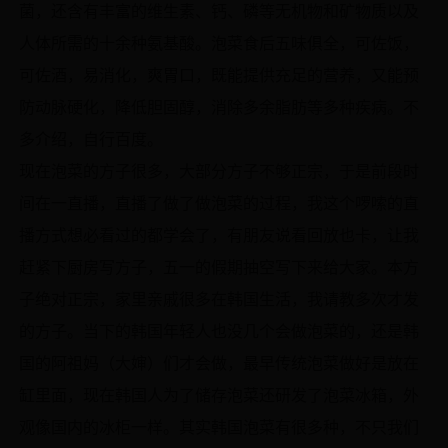
菌，还含有丰富的维生素、钙、磷等无机物和矿物质以及
人体所需的十余种氨基酸。泡菜食后五味俱全，可佐饭，
可佐酒，易消化，爽胃口，既能提供充足的营养，又能预
防动脉硬化，降低胆固醇，消除多余脂肪等多种疾病。不
多介绍，自行百度。
现在泡菜的方子很多，大部分方子不够正宗，于是前段时
间在一直播，直播了做了做泡菜的过程，我这个啰嗦的直
播方式想必看过的都学会了，有朋友说看回放也卡，让我
赶紧下厨房写方子，五一的假期抽空写下来给大家。本方
子绝对正宗，家里亲戚很多在韩国生活，我请教多次才发
的方子。当下的韩国年轻人也没几个会做泡菜的，还是韩
国的阿祖妈（大婶）们才会做，最早传统泡菜做好是放在
缸里面，现在韩国人为了储存泡菜还研发了泡菜冰箱，外
观像国内的冰柜一样。其实韩国泡菜有很多种，不只我们