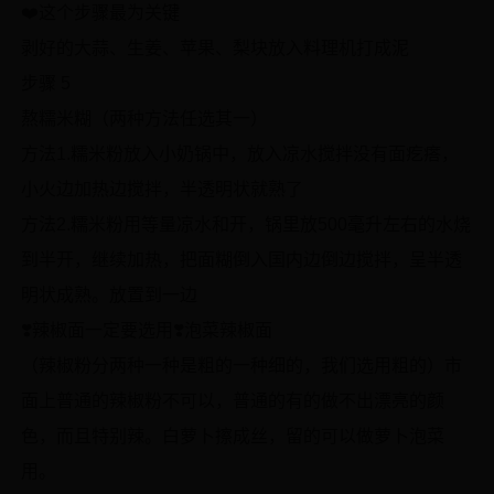
❤️这个步骤最为关键
剥好的大蒜、生姜、苹果、梨块放入料理机打成泥
步骤 5
熬糯米糊（两种方法任选其一）
方法1.糯米粉放入小奶锅中，放入凉水搅拌没有面疙瘩，
小火边加热边搅拌，半透明状就熟了
方法2.糯米粉用等量凉水和开，锅里放500毫升左右的水烧
到半开，继续加热，把面糊倒入国内边倒边搅拌，呈半透
明状成熟。放置到一边
❣️辣椒面一定要选用❣️泡菜辣椒面
（辣椒粉分两种一种是粗的一种细的，我们选用粗的）市
面上普通的辣椒粉不可以，普通的有的做不出漂亮的颜
色，而且特别辣。白萝卜擦成丝，留的可以做萝卜泡菜
用。