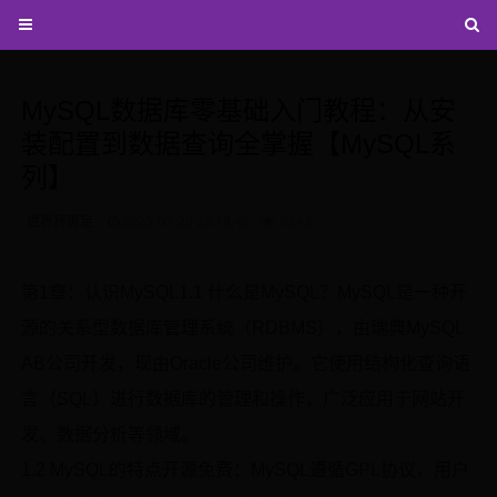
MySQL数据库零基础入门教程：从安
装配置到数据查询全掌握【MySQL系
列】
世界杯男足
2025-07-20 22:18:46
5843
第1章：认识MySQL1.1 什么是MySQL？MySQL是一种开
源的关系型数据库管理系统（RDBMS），由瑞典MySQL
AB公司开发，现由Oracle公司维护。它使用结构化查询语
言（SQL）进行数据库的管理和操作，广泛应用于网站开
发、数据分析等领域。
1.2 MySQL的特点开源免费：MySQL遵循GPL协议，用户