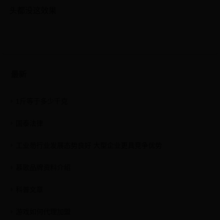
头都没这效果
最新
1斤等于多少千克
国泰法律
工业芴行业发展态势良好 大型企业更具竞争优势
慕歌品牌资料介绍
科普文章
游戏如何代理加盟