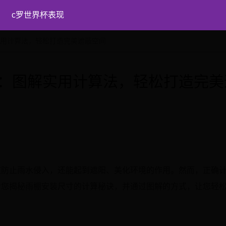
c罗世界杯表现
实用计算法，轻松打造完美遮蔽空间
：图解实用计算法，轻松打造完美
效防止雨水侵入，还能起到遮阳、美化环境的作用。然而，正确
为您揭秘雨棚安装尺寸的计算秘诀，并通过图解的方式，让您轻