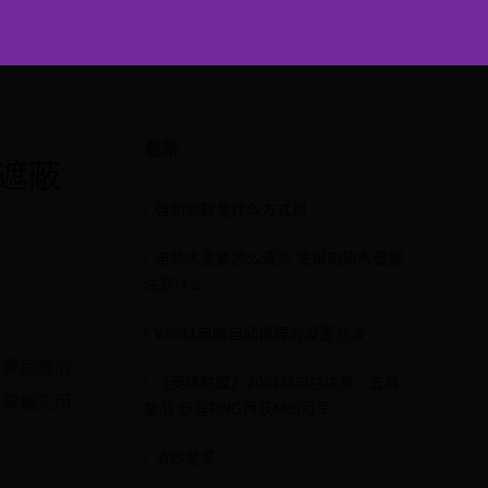
最新
遮蔽
强制退款是什么方式退
电热水壶要怎么清洗 使用电热水壶要
注意什么
Win11电脑自动锁屏的设置方法
计算雨棚的
《英雄联盟》2021MSI总决赛：五局
松掌握实用
鏖战 恭喜RNG再获MSI冠军
清炒苋菜