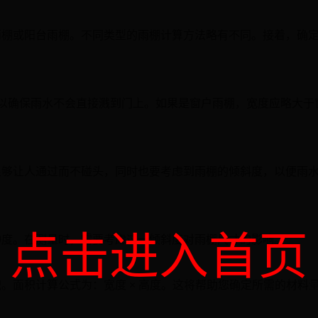
雨棚或阳台雨棚。不同类型的雨棚计算方法略有不同。接着，确
米，以确保雨水不会直接溅到门上。如果是窗户雨棚，宽度应略大于
足够让人通过而不碰头，同时也要考虑到雨棚的倾斜度，以便雨
点击进入首页
10度。在测量时，需要考虑这一倾斜度对雨棚尺寸的影响。
。面积计算公式为：宽度 × 高度。这将帮助您确定所需的材料