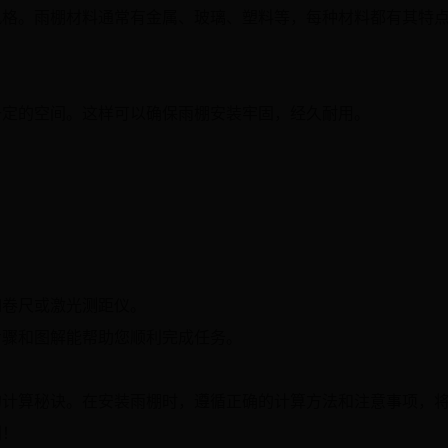
风格。雨棚材料通常有金属、玻璃、塑料等，每种材料都有其特
一定的空间。这样可以确保雨棚安装牢固，经久耐用。
如卷尺或激光测距仪。
步骤和图解能帮助您顺利完成任务。
的计算秘诀。在安装雨棚时，遵循正确的计算方法和注意事项，
利！