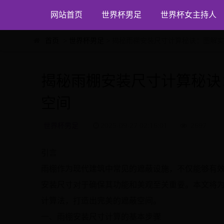
网站首页
世界杯男足
世界杯女主持人
首页
>
世界杯男足
> 揭秘雨棚安装尺寸计算秘诀：图解
揭秘雨棚安装尺寸计算秘诀
空间
世界杯男足
2025-09-27 02:16:01
2697
引言
雨棚作为现代建筑中常见的遮蔽设施，不仅能够有
安装尺寸对于确保其功能和美观至关重要。本文将
计算法，打造出完美的遮蔽空间。
一、雨棚安装尺寸计算的基本步骤