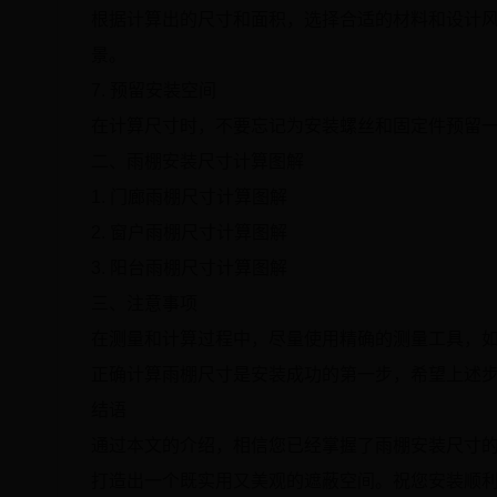
根据计算出的尺寸和面积，选择合适的材料和设计
景。
7. 预留安装空间
在计算尺寸时，不要忘记为安装螺丝和固定件预留
二、雨棚安装尺寸计算图解
1. 门廊雨棚尺寸计算图解
2. 窗户雨棚尺寸计算图解
3. 阳台雨棚尺寸计算图解
三、注意事项
在测量和计算过程中，尽量使用精确的测量工具，
正确计算雨棚尺寸是安装成功的第一步，希望上述
结语
通过本文的介绍，相信您已经掌握了雨棚安装尺寸
打造出一个既实用又美观的遮蔽空间。祝您安装顺