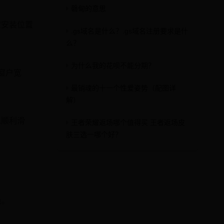
磬甸的意思
定安装位置
.gs域名是什么？.gs域名注册要求是什
么？
为什么我的花呗不能分期？
窗户宽
最销魂的十一个性爱姿势（配图详
解）
水顺利滑
王者荣耀返场哪个值得买 王者返场皮
肤三选一哪个好？
量。