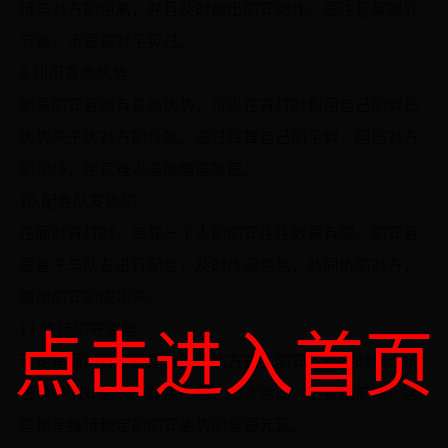
持与对方的距离，并且及时做出防守动作。要注意掌握好
节奏，不要被对手晃过。
9.利用身高优势
如果防守者拥有身高优势，可以在背打时利用自己的臂长
优势来干扰对方的投篮。通过挥舞自己的手臂，阻挡对方
的视线，使其难以准确瞄准篮筐。
10.配合队友协防
在面对背打时，单靠一个人的防守往往效果有限。防守者
要善于与队友进行配合，及时传递信息，共同协防对方，
增加防守的成功率。
11.维持防守姿势
点击进入首页
无论是面对背打还是其他进攻方式，防守者都要时刻保持
正确的防守姿势。膝盖微屈、脚步活动、上身略前倾，这
些都是维持稳定的防守姿势的重要元素。