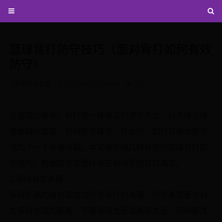
篮球背打防守技巧（面对背打如何有效
防守）
c罗世界杯表现
2025-06-10 05:43:45
5570
在篮球比赛中，背打是一种常见的进攻方式，对方球员将
身体转向篮筐，背对防守球员，在此时，如何有效地防守
成为了一个关键问题。本文将介绍几种有效的篮球背打防
守技巧，帮助防守方更好地应对对手的背打进攻。
1.保持身位关键
保持正确的身位是成功防守背打的关键，防守者需要与对
方保持合适的距离，不要贴得太近或离得太远，同时要注