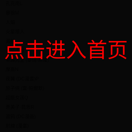
孔克南L
暴狼M
人蝠
火星猎人
湄拉
点击进入首页
火星小姐
卓越先生 (泰瑞·斯隆)
摩高N
夜翼 (DC漫畫)P
原子俠 (雷·帕爾默)
超能女孩Q
惠美子·昆恩R
渡鸦 (DC漫画)
射線 (漫畫)