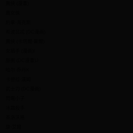
鷹俠 (漫畫)
鷹女俠
約拿·海克斯
希波吕忒 (DC漫画)
鷹俠 (卡塔爾·霍爾)
女猎手 (漫画)I
脈衝 (DC漫畫)J
哈尔·乔丹K
卡德拉·漢姆
武士刀 (DC漫画)
閃電小子
冰霜殺手
基洛沃格
康·艾爾