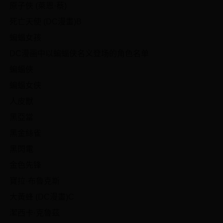
原子俠 (萊恩·蔡)
死亡天使 (DC漫畫)B
蝙蝠女孩
DC漫画中以蝙蝠侠名义登场的角色名单
蝙蝠俠
蝙蝠女侠
人皮獸
黑亞當
黑金絲雀
黑閃電
金色先锋
寶拉·布魯克斯
大黃蜂 (DC漫畫)C
潔西卡·克魯茲