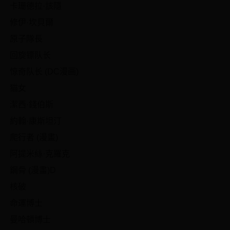
卡珊德拉·該隱
修伊·坎貝爾
原子隊長
回旋镖队长
惊奇队长 (DC漫画)
猫女
潔西·錢伯斯
約翰·康斯坦汀
爬行者 (漫畫)
阿提米絲·克羅克
鋼骨 (漫畫)D
核破
命運博士
曼哈頓博士