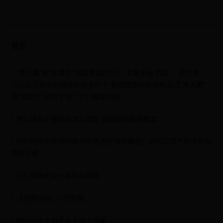
最新
“黑天鹅”和“灰犀牛”到底是指什么？ 文章来自 百度 ，原作者：
忘记自己名字的猫球友格多巴卡 整理提炼你是否听说过“黑天鹅”
和“灰犀牛”这两个词？它们都是用来...
梦幻诛仙手游仙侣怎么搭配 最强仙侣搭配推荐
DNF跨区分布图详解及角色跨区转移教程：轻松实现不同大区间
角色迁移
LOL酒桶皮肤价格表有哪些
【奔腾X80】一汽奔腾
阴阳师夜叉和黑童子哪个厉害