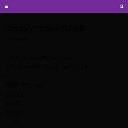
Category:DC漫画超级英雄
c罗世界杯表现
2025-05-26 23:25:32
6786
分类“DC漫画超级英雄”中的页面
以下113个页面属于本分类，共113个页面。
A
閃電俠 (貝瑞·艾倫)
巴特·艾伦
水行俠
水行女侠
原子俠