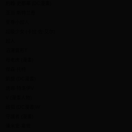
約翰·史都華 (DC漫畫)
亚当·斯特兰奇
至尊小超人
超级少女 (卡拉·佐·艾尔)
超人
沼澤異形T
母老虎 (漫畫)
傑森·托特
凱旋 (DC漫畫)
唐娜·特洛伊V
V (漫畫人物)
雌狐 (DC漫畫)W
守護者 (漫畫)
達米安·韋恩