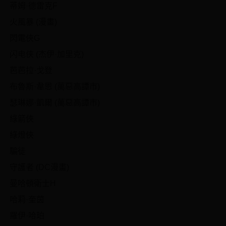
蒂姆·德雷克F
火風暴 (漫畫)
閃電俠G
闪电侠 (杰伊·加里克)
芭芭拉·戈登
布魯斯·韋恩 (萬惡高譚市)
瑟琳娜·凱爾 (萬惡高譚市)
綠箭俠
綠燈俠
騙徒
守護者 (DC漫畫)
曼哈頓衛士H
哈莉·奎茵
羅伊·哈珀