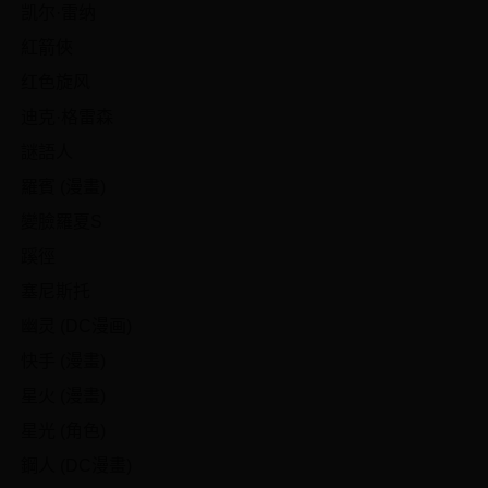
凯尔·雷纳
紅箭俠
红色旋风
迪克·格雷森
謎語人
羅賓 (漫畫)
變臉羅夏S
蹊徑
塞尼斯托
幽灵 (DC漫画)
快手 (漫畫)
星火 (漫畫)
星光 (角色)
鋼人 (DC漫畫)