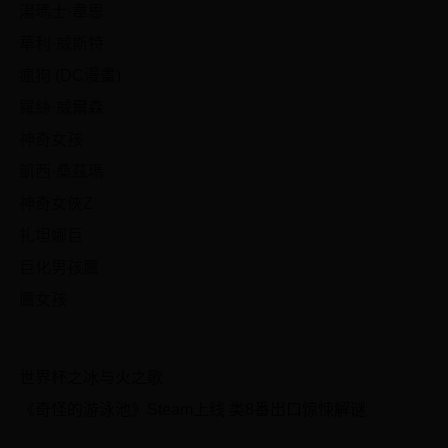
湯瑪士·韋恩
華利·威斯特
瘋狗 (DC漫畫)
羅絲·威爾森
神奇女孩
凱西·桑茲瑪
神奇女俠Z
扎坦娜巨
巨化男孩鷹
鷹女孩
世界杯之冰与火之歌
《奇怪的游泳池》Steam上线 类8番出口惊悚解谜