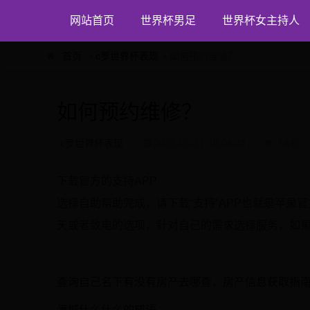
网站首页
世界杯男足
世界杯女主持人
首页
>
c罗世界杯表现
> 如何预约维修？
如何预约维修？
c罗世界杯表现
2025-05-31 18:04:41
5845
下载官方的支持APP
选择自助帮助完成，请下载“支持”APP也就是苹果
天或者致电的选项，针对自己的需求选择服务，如果不希望
查询自己名下有没有房产去哪查，房产信息获取指
满城什么什么的成语