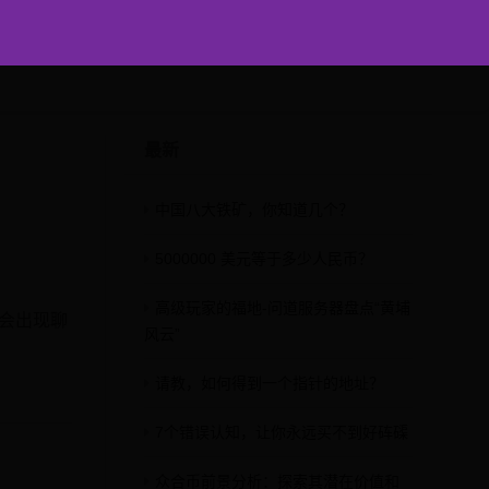
最新
中国八大铁矿，你知道几个？
5000000 美元等于多少人民币？
高级玩家的福地-问道服务器盘点“黄埔
就会出现聊
风云”
请教，如何得到一个指针的地址？
7个错误认知，让你永远买不到好砗磲
众合币前景分析：探索其潜在价值和