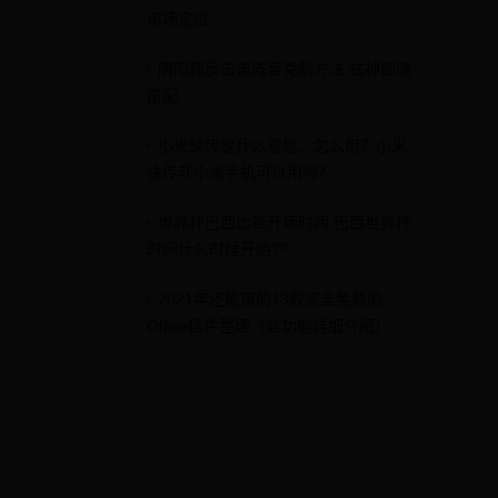
市场定位
阴阳师反击流阵容克制方法 式神御魂
搭配
小米快传是什么意思、怎么用？小米
快传非小米手机可以用吗？
世界杯巴西比赛开场时间,巴西世界杯
时间什么时候开始??
2021年还能用的13款完全免费的
Office插件整理（含功能详细介绍）
.