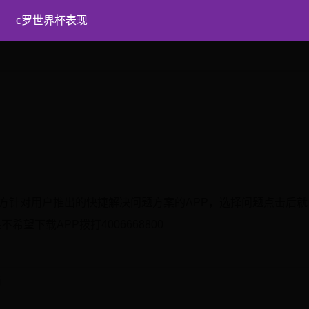
c罗世界杯表现
官方针对用户推出的快捷解决问题方案的APP，选择问题点击后
下载APP拨打4006668800
南