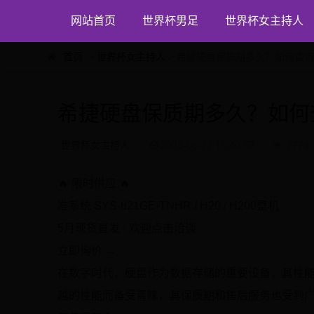
网站首页
世界杯男足
世界杯女主持人
首页
>
世界杯女主持人
> 希捷硬盘保质期多久？如何查
希捷硬盘保质期多久？如何
世界杯女主持人
2025-05-22 15:40:52
2774
🔥 限时供应 🔥
准系统 SYS-821GE-TNHR / H20 / H200整机
5月现货直发 · 欢迎点击洽谈
立即询价 →
在数字时代，硬盘作为数据存储的重要设备，其性
越的性能而备受青睐，其保质期和售后服务也受到