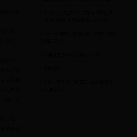
查询希捷
十大好用的免费手机主题app推荐-推
荐2024十款好用的免费手机主题app
“保修查
Fortnite 赛季完整时间表：开始和结束
括保修期
日期已安排
病理报告为什么总要等那么久？
用的技巧：
分期付款
理移动可能
用高品质电
卡塔尔世界杯火爆开幕，50亿球迷见
盘以其卓越
证世界新起点
决方案。以
速度。高可
，道通存储