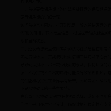
其使用寿命。
一、希捷硬盘保质期查询方法希捷硬盘的保质期通常
硬盘保质期的详细步骤：
访问希捷官方网站：打开浏览器，输入希捷硬盘的官
询”相关链接。输入硬盘信息：根据提示输入硬盘的
限和当前状态。
二、延长希捷硬盘使用寿命的技巧延长硬盘使用寿
定期清理磁盘：定期使用磁盘清理工具清除不必要
导致硬盘损坏，尽量减少硬盘的移动。保持适宜的
源：不稳定或不合格的电源可能会导致硬盘损坏，
的性能和稳定性在业界享有盛誉。无论是企业级应
下是希捷硬盘的一些主要特点：
高容量：希捷硬盘提供多种容量选择，满足不同用
靠性：采用多层冗余设计，确保数据的稳定性和安