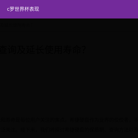
c罗世界杯表现
询及延长使用寿命？
查询及延长使用寿命？
能和寿命是每位用户关注的焦点。希捷硬盘作为业界的佼佼者，
广泛关注。接下来，我们将探讨希捷硬盘的保质期、查询方法以