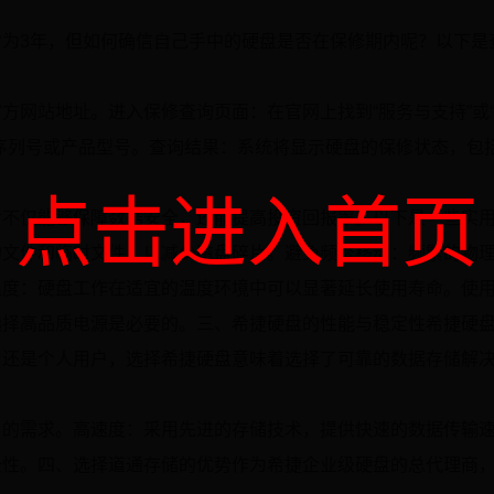
为3年，但如何确信自己手中的硬盘是否在保修期内呢？以下是
方网站地址。进入保修查询页面：在官网上找到“服务与支持”或
序列号或产品型号。查询结果：系统将显示硬盘的保修状态，包
点击进入首页
命不仅能够保障数据安全，还能提高投资回报率。以下是一些实
的文件和临时文件，以减少磁盘碎片。避免频繁移动：频繁的物
温度：硬盘工作在适宜的温度环境中可以显著延长使用寿命。使
选择高品质电源是必要的。三、希捷硬盘的性能与稳定性希捷硬
用还是个人用户，选择希捷硬盘意味着选择了可靠的数据存储解
户的需求。高速度：采用先进的存储技术，提供快速的数据传输
全性。四、选择道通存储的优势作为希捷企业级硬盘的总代理商