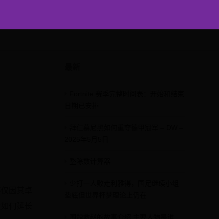
最新
Fortnite 赛季完整时间表：开始和结束
日期已安排
拜仁慕尼黑如何重夺德甲冠军 – DW –
2025年5月5日
整除数计算器
少打一人败走利雅得，国足继续小组
不仅因其卓
垫底但世界杯梦理论上仍在
及如何延长
围魏救赵的故事介绍 主要人物是谁