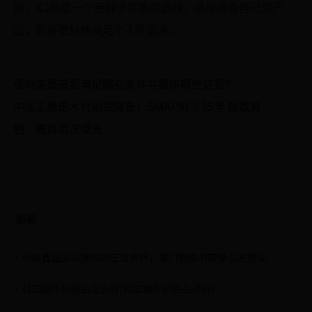
说，K1则是一个更经济实惠的选择。选择适合自己的产
品，能够更好地满足个人的需求。
强制离婚需要满足哪些条件并提供哪些证据？
中居正廣是木村拓哉隊長！SMAP紅了25年 解散真
相、團員現況曝光
最新
阿联酋国家队换帅冲击世界杯，津门教练的较量引发热议
韩国蜗牛护肤品怎么样(韩国蜗牛护肤品评价)