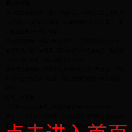
朋友圈页面。
访问视频动态历史：进入朋友圈后，点击页面右上角的“状
态”按钮。在弹出的菜单中，选择“视频动态历史”选项，即
可查看您发布的所有视频。
查找特定视频：如果视频数量较多，您可以利用页面顶部
的搜索框，输入关键词（例如视频内容相关描述、拍摄时
间等）进行搜索，快速定位目标视频。
找到目标视频后，您可以选择对其进行进一步操作。您可
以选择您想要查看的视频，然后根据需要选择删除或编辑
操作。
相关示意图集
下方是相关图片参考，帮助您更好地理解本文内容：
通过以上几个简单的步骤，您可以轻松找到并管理您在微
信朋友圈发布的视频。无论是回顾美好的回忆，还是查找