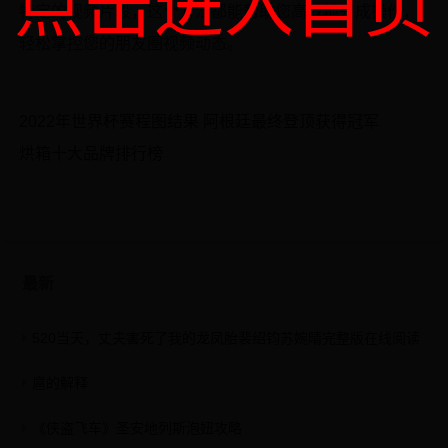
点击进入首页
特定的视频片段，这个方法都能帮助您高效地完成操作，
轻松掌控您的朋友圈视频动态。
2022年世界杯赛程图结果 阿根廷最终登顶获得冠军
烘箱十大品牌排行榜
最新
520当天，丈夫害死了我的龙凤胎裴绍钧苏婉晴完整版在线阅读
扈的解释
《侠盗飞车》圣安地列斯泡妞攻略