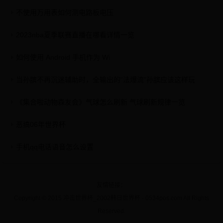
不使用万用表如何测电路板电压
2023nba夏季联赛直播在哪看详情一览
如何使用 Android 手机作为 Wi
当孙膑不再沉迷辅助时，全输出的“法爆流”孙膑应该这样玩
《集合啦动物森友会》气球怎么刷新 气球刷新规律一览
恶搞06年世界杯
手机qq电话语音怎么设置
友情链接：
Copyright © 2015 冲击世界杯_2002韩日世界杯 - 0534pos.com All Rights
Reserved.