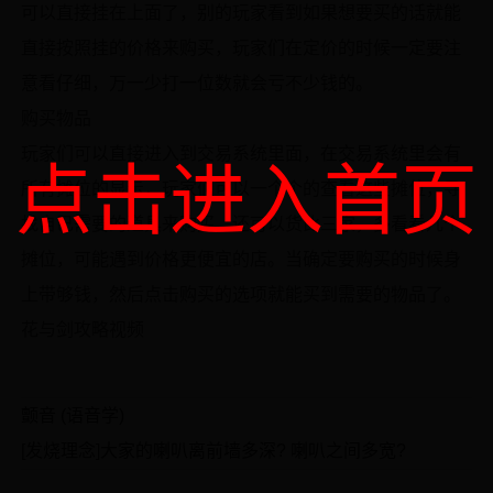
可以直接挂在上面了，别的玩家看到如果想要买的话就能
直接按照挂的价格来购买，玩家们在定价的时候一定要注
意看仔细，万一少打一位数就会亏不少钱的。
购买物品
玩家们可以直接进入到交易系统里面，在交易系统里会有
点击进入首页
所有摊位的显示，玩家们可以一个个的查看这些摊位，寻
找自己需要的道具来购买，还可以货比三家，多看看几个
摊位，可能遇到价格更便宜的店。当确定要购买的时候身
上带够钱，然后点击购买的选项就能买到需要的物品了。
花与剑攻略视频
颤音 (语音学)
[发烧理念]大家的喇叭离前墙多深? 喇叭之间多宽?