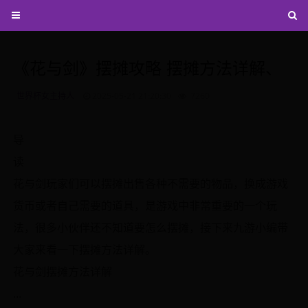
《花与剑》摆摊攻略 摆摊方法详解、
世界杯女主持人
2025-05-21 21:20:30
7260
导
读
花与剑玩家们可以摆摊出售各种不需要的物品，换成游戏
货币或者自己需要的道具，是游戏中非常重要的一个玩
法，很多小伙伴还不知道要怎么摆摊，接下来九游小编带
大家来看一下摆摊方法详解。
花与剑摆摊方法详解
...