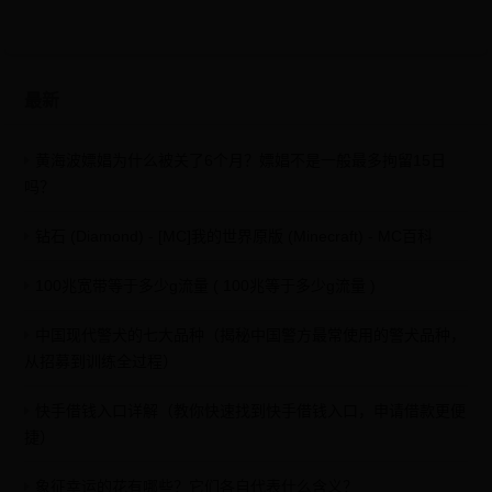
最新
黄海波嫖娼为什么被关了6个月？嫖娼不是一般最多拘留15日
吗？
钻石 (Diamond) - [MC]我的世界原版 (Minecraft) - MC百科
100兆宽带等于多少g流量 ( 100兆等于多少g流量 )
中国现代警犬的七大品种（揭秘中国警方最常使用的警犬品种，
从招募到训练全过程）
快手借钱入口详解（教你快速找到快手借钱入口，申请借款更便
捷）
象征幸运的花有哪些？它们各自代表什么含义？