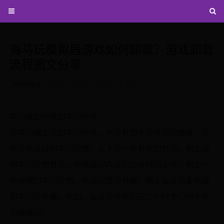
海马玩模拟器游戏如何卸载？游戏卸载
流程图文分享
世界杯男足
2025-11-16 22:24:02
802
学习通如何增加学习时长
在学习通上增加学习时长，不仅有助于提升知识储备，还
能培养良好的学习习惯。以下是一些有效的方法。制定详
细学习计划首先，根据课程内容和自身时间安排，制定一
份详细的学习计划。将课程章节分解，确定每天需要完成
的学习任务量。例如，每天安排两到三个小时专门用于学
习通课程，