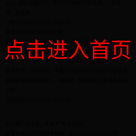
app。进入主界面后，找到界面中的设置选项。一般来
说，设置选
立即阅读2025-10-31 10:54:14
香葱追剧app如何实现投屏
点击进入首页
在享受香葱追剧app丰富影视资源的同时，将精彩画面投
屏到电视等大屏设备上，能带来更震撼的观影体验。下面
就为大家详细介绍香葱追剧app怎么投屏。确保设备支持
投屏首先，你的手机、平板等移动设备以及电视等接收设
备都要支持投屏功能。一般来说，智能电视大多具备投屏
功能，
立即阅读2025-10-31 10:42:08
在小绿小灰之前，外星人“长”什么样？
卧室电视机尺寸选择全攻略：从空间适配到机型实测