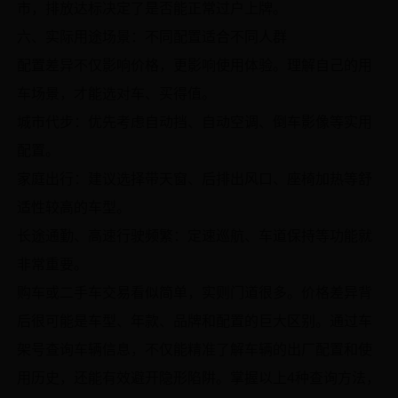
市，排放达标决定了是否能正常过户上牌。
六、实际用途场景：不同配置适合不同人群
配置差异不仅影响价格，更影响使用体验。理解自己的用
车场景，才能选对车、买得值。
城市代步：优先考虑自动挡、自动空调、倒车影像等实用
配置。
家庭出行：建议选择带天窗、后排出风口、座椅加热等舒
适性较高的车型。
长途通勤、高速行驶频繁：定速巡航、车道保持等功能就
非常重要。
购车或二手车交易看似简单，实则门道很多。价格差异背
后很可能是车型、年款、品牌和配置的巨大区别。通过车
架号查询车辆信息，不仅能精准了解车辆的出厂配置和使
用历史，还能有效避开隐形陷阱。掌握以上4种查询方法，