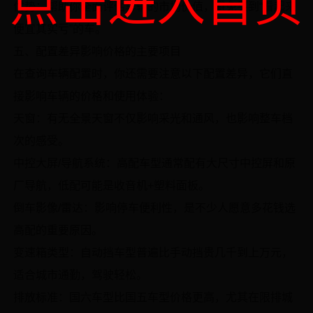
点击进入首页
优势：帮助你全面评估车辆的市场价值，避免买到“看起来
便宜其实亏”的车。
五、配置差异影响价格的主要项目
在查询车辆配置时，你还需要注意以下配置差异，它们直
接影响车辆的价格和使用体验：
天窗：有无全景天窗不仅影响采光和通风，也影响整车档
次的感受。
中控大屏/导航系统：高配车型通常配有大尺寸中控屏和原
厂导航，低配可能是收音机+塑料面板。
倒车影像/雷达：影响停车便利性，是不少人愿意多花钱选
高配的重要原因。
变速箱类型：自动挡车型普遍比手动挡贵几千到上万元，
适合城市通勤，驾驶轻松。
排放标准：国六车型比国五车型价格更高，尤其在限排城