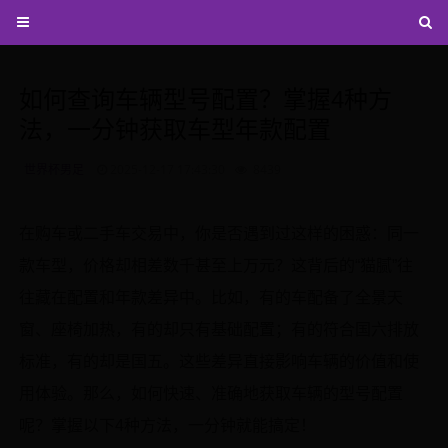
如何查询车辆型号配置？掌握4种方
法，一分钟获取车型年款配置
世界杯男足
2025-12-17 17:43:30
8439
在购车或二手车交易中，你是否遇到过这样的困惑：同一
款车型，价格却相差数千甚至上万元？这背后的“猫腻”往
往藏在配置和年款差异中。比如，有的车配备了全景天
窗、座椅加热，有的却只有基础配置；有的符合国六排放
标准，有的却是国五。这些差异直接影响车辆的价值和使
用体验。那么，如何快速、准确地获取车辆的型号配置
呢？掌握以下4种方法，一分钟就能搞定！