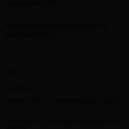
问题带来更好的解决方案。
鸣潮礼花蒴采集路线 鸣潮礼花蒴全收集路线图一览
出租时间管理软件哪个好
最新
点对点网络
随着西班牙10-9荷兰，世预赛欧洲区最终分组出炉：意大利又危
险了
2025年炒股人必看：三款手机App解决选股盯盘难题，每天1元
破解信息差