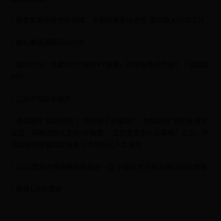
俄罗斯发布世界杯用球：采用经典黑白两色 首次植入NFC芯片
婚礼邀请语简短(68句)
缩水43%！百度152亿收购YY直播，四年纷争迎终局？｜钛媒体
AGI
几天不吃饭会饿死
虚假宣传“祛斑祛痘”，为何犯了诈骗罪？ “勿踩红线”销售普通化
妆品，却被法院认定为“诈骗罪”，这究竟是怎么回事呢？近日，中
国法院网披露河南省商丘市睢阳区人民法院...
2024国足世预赛赛程表最新一览 中国队世亚预36强日程完整版
网易126免费邮