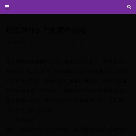
扣扣为什么不能直播游戏
世界杯男足
2025-05-07 00:58:59
7869
在互联网高速发展的今天，直播已经成为了一种非常流行
的娱乐方式。各大平台纷纷推出了自己的直播功能，包括
扣扣等社交软件。然而，有时候我们会发现，扣扣在直播
游戏方面存在一些限制，不能像其他平台那样自由地进行
游戏直播。那么，为什么扣扣不能直播游戏呢？下面我们
将从多个方面进行分析。
一、技术原因
首先，扣扣作为一个社交软件，其主要功能是提供即时通