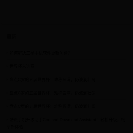
最新
如何解决三星手机软件更新问题？
世界杯入选赛
盘点C罗的五届世界杯：难称圆满，仍波澜壮阔
盘点C罗的五届世界杯：难称圆满，仍波澜壮阔
盘点C罗的五届世界杯：难称圆满，仍波澜壮阔
酷派手机升级助手Coolpad Download Assistant：轻松升级，畅
享新体验