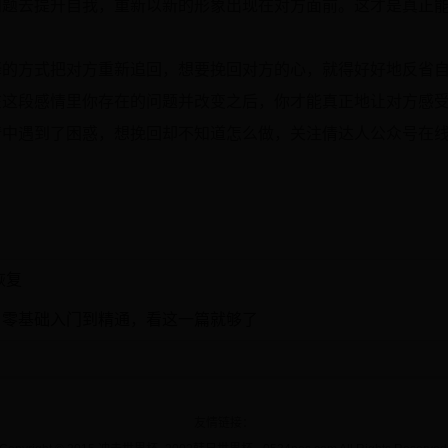
问题去提升自我，重新以新的形象出现在对方面前。这才是真正
释的方式把对方重新追回，想要挽回对方的心，就得好好地反省
在这段感情里你存在的问题并改变之后，你才能真正地让对方感
情中遇到了困惑，想挽回却不知道怎么做，关注倩达人公众号在
恢复
，零基础入门到精通，看这一篇就够了
友情链接：