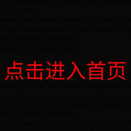
感你。那是因为在对方的心中，你的解释，只是在不断地合理化
认识到自己的错误。
表现得特别地紧张，不断地向对方发信息认错，以求得到对方的
没有处理好，女生明白就算再跟他在一起还会是不断的吵架。但
方回来，最后却得到一个被拉黑的结局。
越描越黑，对方离开你的时间也越快。
点击进入首页
付诸行动让她看到不一样的你。想想她为什么会离你而去，是你
经常与别的异性有暧昧，让她安全感不足？或是你的不良生活习
时，没有毫无存在感，她就会因此心淡想要离开你。而此时若你
，解释时，就加速对方与你分手的决定。
要试图用嘴去说服对方，给对方各种承诺。想要挽回对方，最要