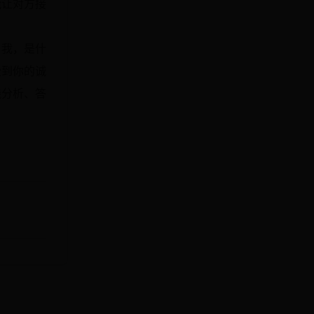
能让对方接
自我，是什
受到你的诚
线分析、答