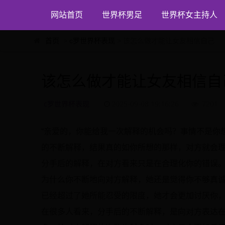
网站首页
世界杯男足
世界杯女主持人
首页
>
c罗世界杯表现
> 该怎么做才能让女友相信自己
该怎么做才能让女友相信自
c罗世界杯表现
2025-09-08 19:16:26
7201
“亲爱的，你能给我一次解释的机会吗？事情不是你
的不断解释，结果真的如你所想的那样，对方就会
分手后的解释，在对方看来只是在合理化你的错误
为什么你不断地向对方解释，她还是觉得你不够真
已经超过了她所能忍受的限度，她才会更加讨厌你
在很多人看来，分手后的不断解释，是向对方表达