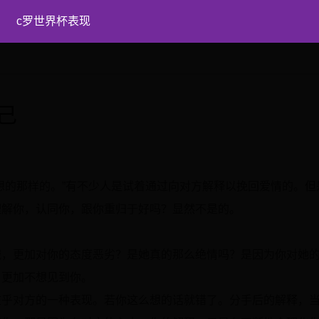
c罗世界杯表现
己
想的那样的。”有不少人是试着通过向对方解释以挽回爱情的。但
理解你，认同你，跟你重归于好吗？显然不是的。
。
诚，更加对你的态度恶劣？是她真的那么绝情吗？是因为你对她
，更加不想见到你。
在乎对方的一种表现。若你这么想的话就错了。分手后的解释，