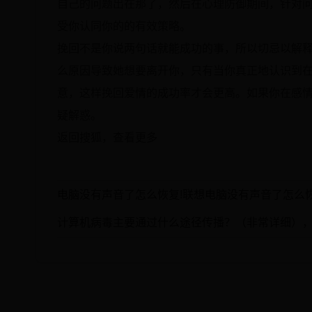
自己的问题出在那了，然后在心理防御期间，针对
受你认同你的的有效策略。
挽回不是你说两句话就能成功的事，所以切忌以解
么原因导致她想要离开你，只有当你真正地认识到
意，这样挽回爱情的成功率才会更高。如果你在感
疑解惑。
返回搜狐，查看更多
电脑没有声音了怎么恢复!联想电脑没有声音了怎么
计算机病毒主要通过什么途径传播？（非常详细）