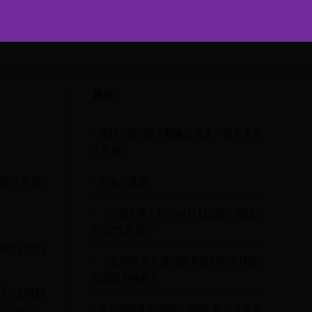
最新
这种“饮料”既不解暑又伤身！很多人天
天在喝
是分手后
顶多的意思
《守望先锋》PVE4月11日回归 “国王
行动”仅是首个
的施压行为
《宝可梦 朱》宝可梦朱紫的同步特性
的精灵有哪些？
当你说得越
房贷扣款失败别慌！3招补救+5大应急