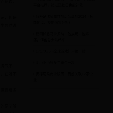
你的错误，
平台推荐，错过还款日也能补救
冒险岛法师属性加点怎么加2024（技
原谅，但是
能加点、技能伤害分析）
男生显然没
德国悼念马拉多纳：他挨踢，他疼
痛，但他总会站起来
17173.com全球游戏门户第一站
阴历阳历好多年重合一次
的脾气不
惯，在她不
揭秘鹿晗商业版图：目前关联12家企
业
不懂得反省
紧的是了解