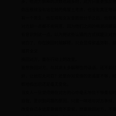
多，给对方解释的次数也越多时，对方只会更加反
你压根就没有站在她的角度上考虑，也没有真正地
有一个男生，他在得知女友要跟他分手之后，他就
对方却一点都不肯同意，因为他们之间的根源问题
有意识到这一点，以为用这些认错的方式就能让对
说白了，你在挽回时越解释，只会显得欲盖弥彰，
展开全文
挽回对方，重在行动上的改变。
要想挽回对方，与其说太多解释性的话语，还不如
好，让她忍无可忍？还是你对爱情的忠诚度不够，
断地指出后还是毫无变化。
当女人一旦觉得她在对方的心中毫无地位不够重视
自我，意识到问题的原因，只是一味地与对方争辩
改变自己永远是靠做而不是说，想要挽回对方，不